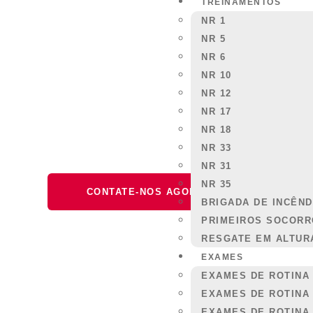
TREINAMENTOS
NR 1
NR 5
NR 6
NR 10
NR 12
NR 17
Se você está procurando
NR 18
NR 33
NR 31
NR 35
CONTATE-NOS AGORA
AGE
BRIGADA DE INCÊND
PRIMEIROS SOCOR
RESGATE EM ALTUR
EXAMES
EXAMES DE ROTINA
EXAMES DE ROTINA
EXAMES DE ROTINA