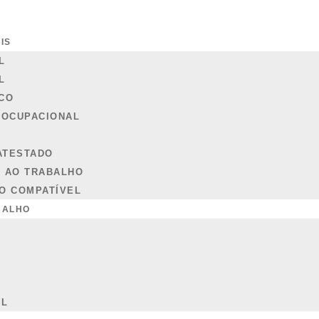
IS
L
L
CO
 OCUPACIONAL
ATESTADO
 AO TRABALHO
O COMPATÍVEL
BALHO
A
AL