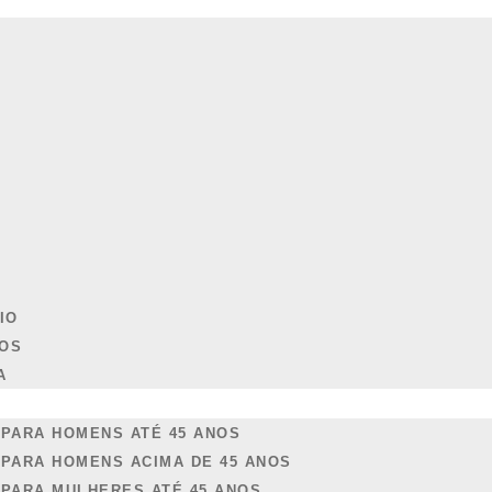
 serviços de Medicina e Segurança do Trabalho com agilida
ajudar. Entre em contato conosco para:
NDAMENTO ONLINE
IO
ROS
A
 PARA HOMENS ATÉ 45 ANOS
 PARA HOMENS ACIMA DE 45 ANOS
 PARA MULHERES ATÉ 45 ANOS