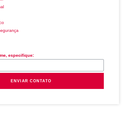
al
co
Segurança
me, especifique:
ENVIAR CONTATO