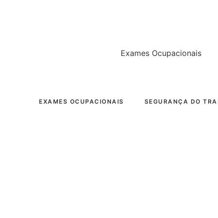
Ir
para
o
conteúdo
Exames Ocupacionais
EXAMES OCUPACIONAIS
SEGURANÇA DO TR