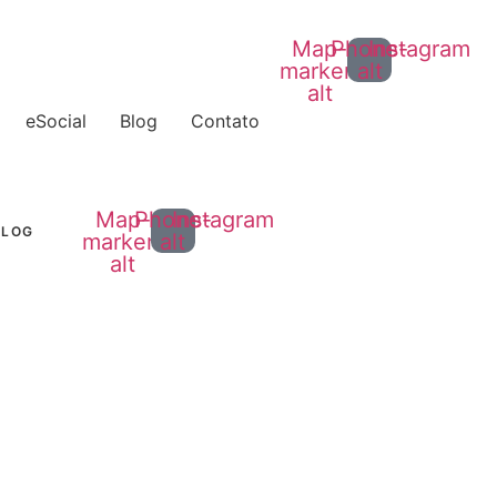
Map-
Phone-
Instagram
marker-
alt
alt
eSocial
Blog
Contato
Map-
Phone-
Instagram
BLOG
marker-
alt
alt