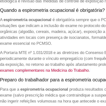
etiológica e revisão das medidas de controle de exposição
Quando a espirometria ocupacional é obrigatória?
A
espirometria ocupacional
é obrigatória sempre que o PCM
situações que indicam a inclusão do exame no protocolo do
orgânicas (algodão, cereais, madeira, açúcar), exposição 
atividades em locais com presença de isocianatos, formald
exame essencial no PCMSO.
A Portaria MTE nº 1.031/2018 e as diretrizes do Consenso B
periodicamente durante o vínculo empregatício (com frequên
da exposição, no retorno ao trabalho após afastamento pro
exames complementares na Medicina do Trabalho
.
Preparo do trabalhador para a espirometria ocupa
Para que a
espirometria ocupacional
produza resultados co
exame (salvo prescrição médica que contraindique a suspens
não ingerir refeições volumosas na hora que antecede o ex