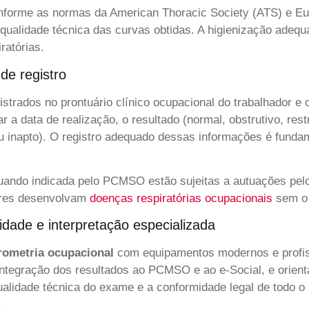
forme as normas da American Thoracic Society (ATS) e Euro
a qualidade técnica das curvas obtidas. A higienização adeq
ratórias.
de registro
strados no prontuário clínico ocupacional do trabalhador 
a data de realização, o resultado (normal, obstrutivo, restr
ou inapto). O registro adequado dessas informações é fun
ando indicada pelo PCMSO estão sujeitas a autuações pelo
dores desenvolvam
doenças respiratórias ocupacionais
sem o 
dade e interpretação especializada
rometria ocupacional
com equipamentos modernos e profiss
ntegração dos resultados ao PCMSO e ao e-Social, e orienta
alidade técnica do exame e a conformidade legal de todo o 
.