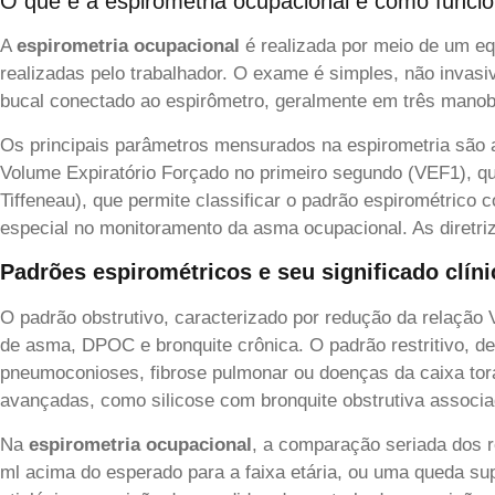
O que é a espirometria ocupacional e como funci
A
espirometria ocupacional
é realizada por meio de um eq
realizadas pelo trabalhador. O exame é simples, não invasi
bucal conectado ao espirômetro, geralmente em três manob
Os principais parâmetros mensurados na espirometria são 
Volume Expiratório Forçado no primeiro segundo (VEF1), q
Tiffeneau), que permite classificar o padrão espirométrico 
especial no monitoramento da asma ocupacional. As diretri
Padrões espirométricos e seu significado clíni
O padrão obstrutivo, caracterizado por redução da relação V
de asma, DPOC e bronquite crônica. O padrão restritivo, 
pneumoconioses, fibrose pulmonar ou doenças da caixa tor
avançadas, como silicose com bronquite obstrutiva associa
Na
espirometria ocupacional
, a comparação seriada dos r
ml acima do esperado para a faixa etária, ou uma queda sup