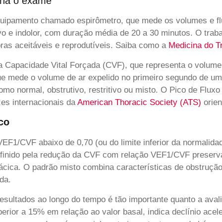
ona o exame
uipamento chamado espirômetro, que mede os volumes e flu
vo e indolor, com duração média de 20 a 30 minutos. O trab
ras aceitáveis e reprodutíveis. Saiba como a
Medicina do T
a Capacidade Vital Forçada (CVF), que representa o volum
ue mede o volume de ar expelido no primeiro segundo de um
como normal, obstrutivo, restritivo ou misto. O Pico de Flux
zes internacionais da
American Thoracic Society (ATS)
orien
co
EF1/CVF abaixo de 0,70 (ou do limite inferior da normalidad
definido pela redução da CVF com relação VEF1/CVF preserv
ácica. O padrão misto combina características de obstruçã
da.
esultados ao longo do tempo é tão importante quanto a ava
erior a 15% em relação ao valor basal, indica declínio ace