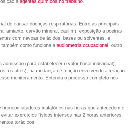
posição a
agentes químicos no trabalho
.
al de causar doenças respiratórias. Entre as principais
, amianto, carvão mineral, caulim), exposição a poeiras
ientes com névoas de ácidos, bases ou solventes, e
eja também como funciona a
audiometria ocupacional
, outro
 admissão (para estabelecer o valor basal individual),
 riscos altos), na mudança de função envolvendo alteração
ar esse monitoramento. Entenda o processo completo nos
de broncodilatadores inalatórios nas horas que antecedem o
vitar exercícios físicos intensos nas 2 horas anteriores,
mentos torácicos.