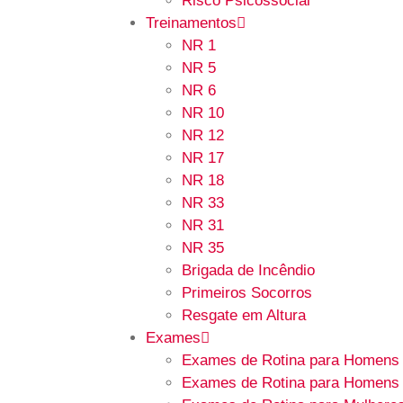
Risco Psicossocial
Treinamentos
NR 1
NR 5
NR 6
NR 10
NR 12
NR 17
NR 18
NR 33
NR 31
NR 35
Brigada de Incêndio
Primeiros Socorros
Resgate em Altura
Exames
Exames de Rotina para Homens 
Exames de Rotina para Homens 