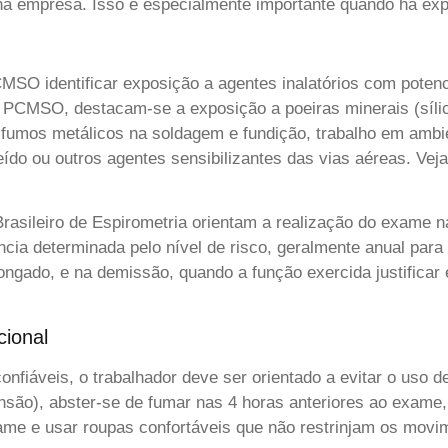
 na empresa. Isso é especialmente importante quando há ex
SO identificar exposição a agentes inalatórios com potenci
 PCMSO, destacam-se a exposição a poeiras minerais (sílica
a fumos metálicos na soldagem e fundição, trabalho em amb
eído ou outros agentes sensibilizantes das vias aéreas. V
rasileiro de Espirometria orientam a realização do exame na
cia determinada pelo nível de risco, geralmente anual para
longado, e na demissão, quando a função exercida justific
cional
nfiáveis, o trabalhador deve ser orientado a evitar o uso 
ão), abster-se de fumar nas 4 horas anteriores ao exame, e
ame e usar roupas confortáveis que não restrinjam os movi