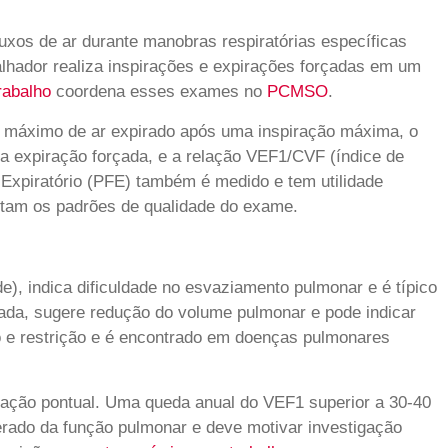
xos de ar durante manobras respiratórias específicas
alhador realiza inspirações e expirações forçadas em um
rabalho
coordena esses exames no
PCMSO
.
e máximo de ar expirado após uma inspiração máxima, o
a expiração forçada, e a relação VEF1/CVF (índice de
o Expiratório (PFE) também é medido e tem utilidade
tam os padrões de qualidade do exame.
e), indica dificuldade no esvaziamento pulmonar e é típico
ada, sugere redução do volume pulmonar e pode indicar
o e restrição e é encontrado em doenças pulmonares
liação pontual. Uma queda anual do VEF1 superior a 30-40
lerado da função pulmonar e deve motivar investigação