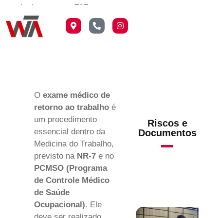
qual o impacto no FAP e
nos custos previdenciários
da empresa.
O
exame médico de
retorno ao trabalho
é
um procedimento
Riscos e
essencial dentro da
Documentos
Medicina do Trabalho,
previsto na
NR-7
e no
PCMSO (Programa
de Controle Médico
de Saúde
Ocupacional)
. Ele
deve ser realizado