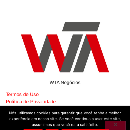
WTA Negócios
Termos de Uso
Política de Privacidade
Sitemap
Nós utilizamos cookies para garantir que você tenha a melhor
© 2026 WTA Medicina do Trabalho LTDA
experiência em nosso site. Se você continua a usar este site,
CNPJ: 02.328.481/0001-94
assumimos que você está satisfeito.
Uberlândia - MG