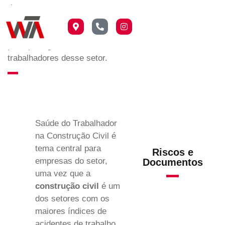
riscos, os exames
obrigatórios por NR e como
a Medicina do Trabalho
pode proteger os
trabalhadores desse setor.
Saúde do Trabalhador
na Construção Civil é
tema central para
Riscos e
empresas do setor,
Documentos
uma vez que a
construção civil
é um
dos setores com os
maiores índices de
acidentes de trabalho