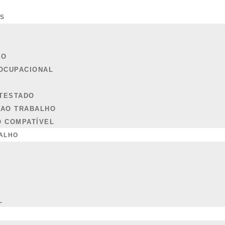
IS
L
L
CO
abalhador, obrigações da empresa e impacto n
OCUPACIONAL
 do acidente típico, quais são os direitos do trabalhador, 
TESTADO
 AO TRABALHO
O COMPATÍVEL
ALHO
empregadores e trabalhadores, pois envolve obrigações lega
estimam. Entender o conceito, as consequências jurídicas
a e eficaz.
L