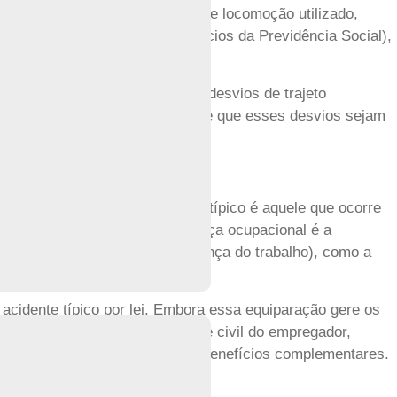
versa, qualquer que seja o meio de locomoção utilizado,
 da Lei 8.213/1991 (Lei de Benefícios da Previdência Social),
alhista e previdenciária admite desvios de trajeto
restaurante para refeição, desde que esses desvios sejam
onados ao trabalho. O acidente típico é aquele que ocorre
ento ou choque elétrico. A doença ocupacional é a
que o trabalho é executado (doença do trabalho), como a
 acidente típico por lei. Embora essa equiparação gere os
sariamente gera responsabilidade civil do empregador,
iscos e para o planejamento de benefícios complementares.