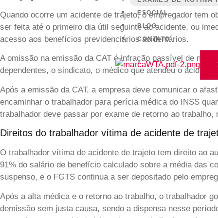
ESOCIAL
Quando ocorre um acidente de trajeto, o empregador tem ob
ser feita até o primeiro dia útil seguinte ao acidente, ou 
BLOG
acesso aos benefícios previdenciários acidentários.
CONTATO
A omissão na emissão da CAT é infração passível de multa p
dependentes, o sindicato, o médico que atendeu o acidenta
Após a emissão da CAT, a empresa deve comunicar o afastam
encaminhar o trabalhador para perícia médica do INSS quan
trabalhador deve passar por exame de retorno ao trabalho, r
Direitos do trabalhador vítima de acidente de traje
O trabalhador vítima de acidente de trajeto tem direito ao a
91% do salário de benefício calculado sobre a média das con
suspenso, e o FGTS continua a ser depositado pelo empre
Após a alta médica e o retorno ao trabalho, o trabalhador 
demissão sem justa causa, sendo a dispensa nesse período