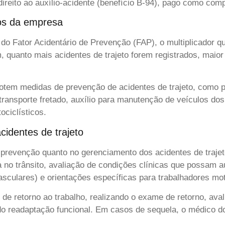
direito ao auxílio-acidente (benefício B-94), pago como comp
tos da empresa
do Fator Acidentário de Prevenção (FAP), o multiplicador q
 quanto mais acidentes de trajeto forem registrados, maio
otem medidas de prevenção de acidentes de trajeto, como 
de transporte fretado, auxílio para manutenção de veículos 
ciclísticos.
identes de trajeto
prevenção quanto no gerenciamento dos acidentes de trajet
o trânsito, avaliação de condições clínicas que possam au
culares) e orientações específicas para trabalhadores mot
de retorno ao trabalho, realizando o exame de retorno, aval
do readaptação funcional. Em casos de sequela, o médico d