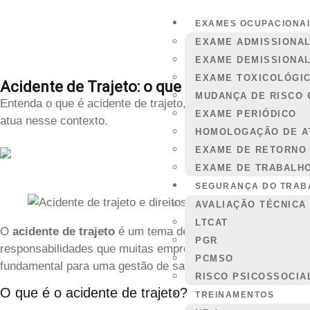
EXAMES OCUPACIONA
EXAME ADMISSIONA
EXAME DEMISSIONA
EXAME TOXICOLÓGI
Acidente de Trajeto: o que é, direitos do tr
MUDANÇA DE RISCO 
Entenda o que é acidente de trajeto, como ele se diferencia
EXAME PERIÓDICO
atua nesse contexto.
HOMOLOGAÇÃO DE A
EXAME DE RETORNO
EXAME DE TRABALH
SEGURANÇA DO TRAB
AVALIAÇÃO TÉCNICA
LTCAT
O
acidente de trajeto
é um tema de grande relevância para 
PGR
responsabilidades que muitas empresas desconhecem ou sub
PCMSO
fundamental para uma gestão de saúde ocupacional complet
RISCO PSICOSSOCIA
O que é o acidente de trajeto?
TREINAMENTOS