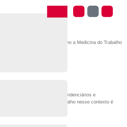
o FAP
as obrigações do empregador e como a Medicina do Trabalho
is específicas, benefícios previdenciários e
 e o papel da Medicina do Trabalho nesse contexto é