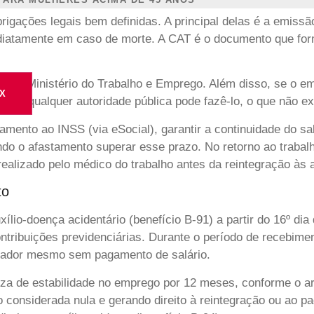
rigações legais bem definidas. A principal delas é a emis
imediatamente em caso de morte. A CAT é o documento que for
elo Ministério do Trabalho e Emprego. Além disso, se o emp
X
do ou qualquer autoridade pública pode fazê-lo, o que não 
ento ao INSS (via eSocial), garantir a continuidade do sal
do o afastamento superar esse prazo. No retorno ao trabal
ealizado pelo médico do trabalho antes da reintegração às a
to
uxílio-doença acidentário (benefício B-91) a partir do 16º d
tribuições previdenciárias. Durante o período de recebimento
gador mesmo sem pagamento de salário.
goza de estabilidade no emprego por 12 meses, conforme o ar
 considerada nula e gerando direito à reintegração ou ao 