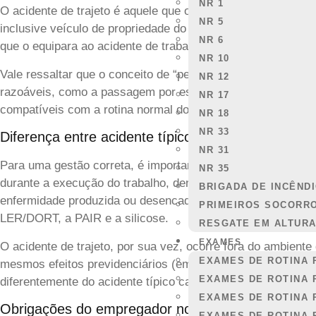
NR 1
O acidente de trajeto é aquele que ocorre no percurso entre
NR 5
inclusive veículo de propriedade do próprio trabalhador. Essa
NR 6
que o equipara ao acidente de trabalho típico para fins prev
NR 10
Vale ressaltar que o conceito de “percurso” não se restringe
NR 12
razoáveis, como a passagem por escola para buscar filho, 
NR 17
compatíveis com a rotina normal do trabalhador e não conf
NR 18
NR 33
Diferença entre acidente típico, acidente de traje
NR 31
Para uma gestão correta, é importante compreender as difer
NR 35
durante a execução do trabalho, dentro do horário e local
BRIGADA DE INCÊND
enfermidade produzida ou desencadeada pela atividade labo
PRIMEIROS SOCORR
LER/DORT, a PAIR e a silicose.
RESGATE EM ALTUR
EXAMES
O acidente de trajeto, por sua vez, ocorre fora do ambient
EXAMES DE ROTINA 
mesmos efeitos previdenciários (emissão de CAT, benefício 
EXAMES DE ROTINA 
diferentemente do acidente típico causado por negligência 
EXAMES DE ROTINA 
Obrigações do empregador no acidente de trajeto
EXAMES DE ROTINA 