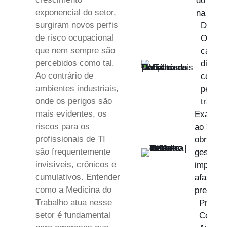
do Trab
exponencial do setor,
na prev
surgiram novos perfis
Derma
de risco ocupacional
Ocupac
que nem sempre são
causas
percebidos como tal.
diagnó
Ao contrário de
como p
ambientes industriais,
pele d
onde os perigos são
trabal
mais evidentes, os
Exame d
riscos para os
ao Traba
profissionais de TI
obrigaçõ
são frequentemente
gestão e
invisíveis, crônicos e
impacto
cumulativos. Entender
afastam
como a Medicina do
previden
Trabalho atua nesse
Progra
setor é fundamental
Conser