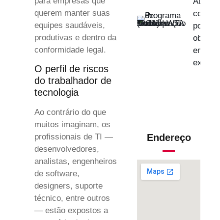
para empresas que
Auditiv
querem manter suas
como es
equipes saudáveis,
por que
produtivas e dentro da
obrigat
conformidade legal.
empre
exposiç
O perfil de riscos
do trabalhador de
tecnologia
Ao contrário do que
muitos imaginam, os
Endereço
profissionais de TI —
desenvolvedores,
analistas, engenheiros
de software,
designers, suporte
técnico, entre outros
— estão expostos a