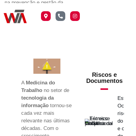
na prevenção e gestão da
saúde no setor de
tecnologia.
Riscos e
Documentos
A
Medicina do
Trabalho
no setor de
tecnologia da
Estress
informação
tornou-se
Ocupaci
cada vez mais
riscos d
relevante nas últimas
do frio 
décadas. Com o
e como 
crescimento