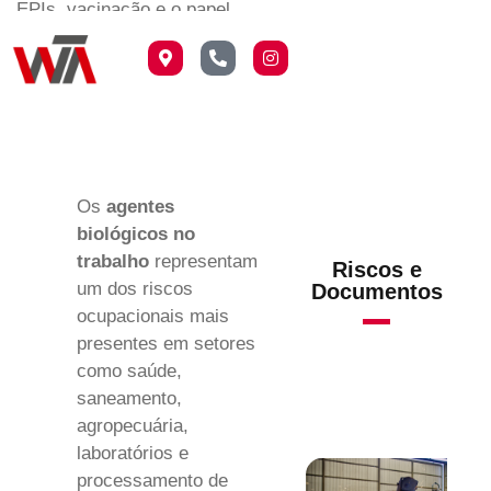
EPIs, vacinação e o papel
do PCMSO na proteção dos
trabalhadores.
Os
agentes
biológicos no
trabalho
representam
Riscos e
um dos riscos
Documentos
ocupacionais mais
presentes em setores
como saúde,
saneamento,
agropecuária,
laboratórios e
processamento de