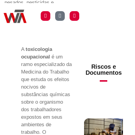
pesados, pesticidas e
integração com o PCMSO.
A
toxicologia
ocupacional
é um
ramo especializado da
Riscos e
Medicina do Trabalho
Documentos
que estuda os efeitos
nocivos de
substâncias químicas
sobre o organismo
dos trabalhadores
expostos em seus
ambientes de
trabalho. O