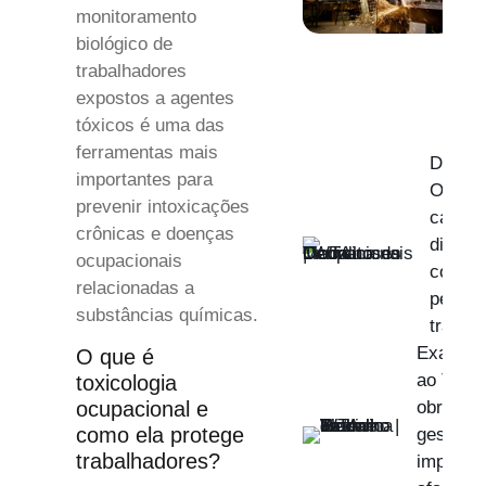
monitoramento
biológico de
trabalhadores
expostos a agentes
tóxicos é uma das
ferramentas mais
Derma
importantes para
Ocupac
prevenir intoxicações
causas
crônicas e doenças
diagnó
ocupacionais
como p
relacionadas a
pele d
substâncias químicas.
trabal
Exame d
O que é
ao Traba
toxicologia
obrigaçõ
ocupacional e
como ela protege
gestão e
trabalhadores?
impacto