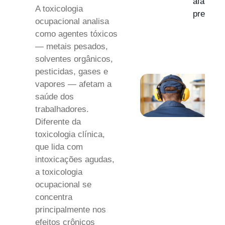
afastam
A toxicologia
previden
ocupacional analisa
como agentes tóxicos
— metais pesados,
solventes orgânicos,
pesticidas, gases e
vapores — afetam a
saúde dos
trabalhadores.
Diferente da
toxicologia clínica,
que lida com
intoxicações agudas,
a toxicologia
ocupacional se
concentra
principalmente nos
efeitos crônicos