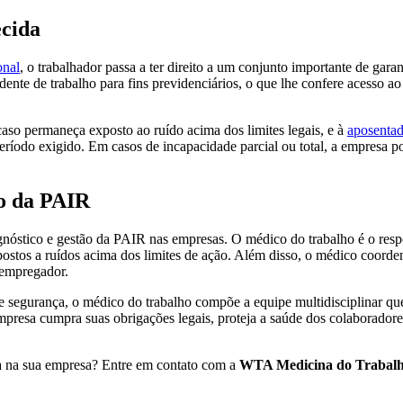
ecida
onal
, o trabalhador passa a ter direito a um conjunto importante de gara
ente de trabalho para fins previdenciários, o que lhe confere acesso ao
caso permaneça exposto ao ruído acima dos limites legais, e à
aposentad
íodo exigido. Em casos de incapacidade parcial ou total, a empresa pod
ão da PAIR
nóstico e gestão da PAIR nas empresas. O médico do trabalho é o resp
ostos a ruídos acima dos limites de ação. Além disso, o médico coord
 empregador.
segurança, o médico do trabalho compõe a equipe multidisciplinar que i
resa cumpra suas obrigações legais, proteja a saúde dos colaboradores 
 na sua empresa? Entre em contato com a
WTA Medicina do Trabal