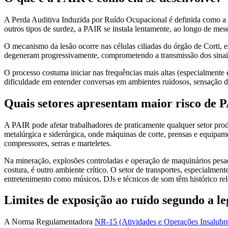
A Perda Auditiva Induzida por Ruído Ocupacional é definida como a d
outros tipos de surdez, a PAIR se instala lentamente, ao longo de me
O mecanismo da lesão ocorre nas células ciliadas do órgão de Corti, e
degeneram progressivamente, comprometendo a transmissão dos sinais 
O processo costuma iniciar nas frequências mais altas (especialmente 
dificuldade em entender conversas em ambientes ruidosos, sensação d
Quais setores apresentam maior risco de 
A PAIR pode afetar trabalhadores de praticamente qualquer setor produ
metalúrgica e siderúrgica, onde máquinas de corte, prensas e equipam
compressores, serras e marteletes.
Na mineração, explosões controladas e operação de maquinários pesad
costura, é outro ambiente crítico. O setor de transportes, especialmen
entretenimento como músicos, DJs e técnicos de som têm histórico re
Limites de exposição ao ruído segundo a leg
A Norma Regulamentadora
NR-15 (Atividades e Operações Insalubr