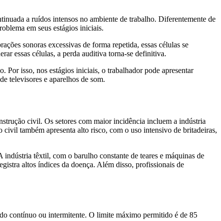
inuada a ruídos intensos no ambiente de trabalho. Diferentemente de
oblema em seus estágios iniciais.
rações sonoras excessivas de forma repetida, essas células se
essas células, a perda auditiva torna-se definitiva.
Por isso, nos estágios iniciais, o trabalhador pode apresentar
e televisores e aparelhos de som.
strução civil. Os setores com maior incidência incluem a indústria
ivil também apresenta alto risco, com o uso intensivo de britadeiras,
ndústria têxtil, com o barulho constante de teares e máquinas de
gistra altos índices da doença. Além disso, profissionais de
ído contínuo ou intermitente. O limite máximo permitido é de 85