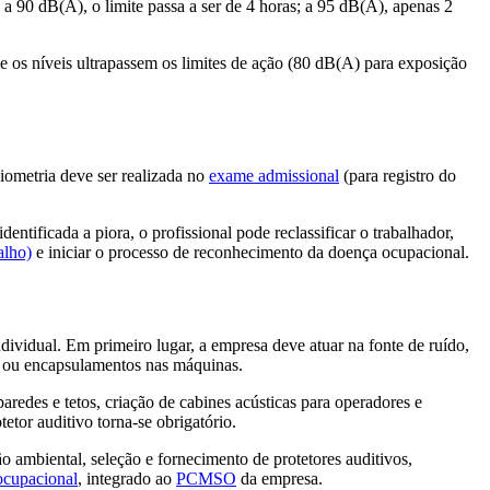
 90 dB(A), o limite passa a ser de 4 horas; a 95 dB(A), apenas 2
ue os níveis ultrapassem os limites de ação (80 dB(A) para exposição
diometria deve ser realizada no
exame admissional
(para registro do
ntificada a piora, o profissional pode reclassificar o trabalhador,
alho)
e iniciar o processo de reconhecimento da doença ocupacional.
vidual. Em primeiro lugar, a empresa deve atuar na fonte de ruído,
as ou encapsulamentos nas máquinas.
redes e tetos, criação de cabines acústicas para operadores e
etor auditivo torna-se obrigatório.
ambiental, seleção e fornecimento de protetores auditivos,
 ocupacional
, integrado ao
PCMSO
da empresa.