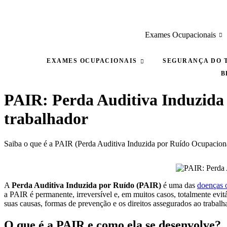
Ir
para
o
Exames Ocupacionais
conteúdo
EXAMES OCUPACIONAIS
SEGURANÇA DO 
B
PAIR: Perda Auditiva Induzida 
trabalhador
Saiba o que é a PAIR (Perda Auditiva Induzida por Ruído Ocupacional)
A
Perda Auditiva Induzida por Ruído (PAIR)
é uma das
doenças 
a PAIR é permanente, irreversível e, em muitos casos, totalmente evi
suas causas, formas de prevenção e os direitos assegurados ao trabalh
O que é a PAIR e como ela se desenvolve?