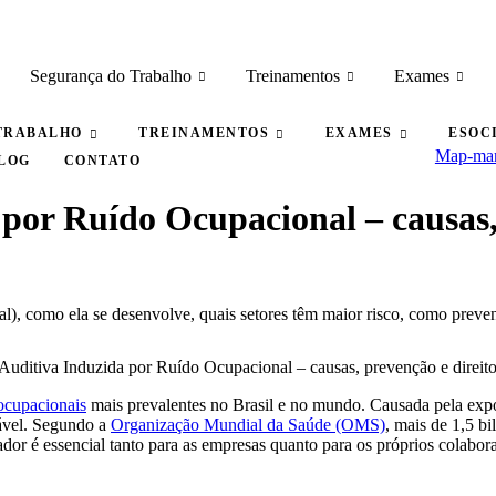
Segurança do Trabalho
Treinamentos
Exames
TRABALHO
TREINAMENTOS
EXAMES
ESOC
Map-mar
LOG
CONTATO
por Ruído Ocupacional – causas, 
, como ela se desenvolve, quais setores têm maior risco, como prevenir
ocupacionais
mais prevalentes no Brasil e no mundo. Causada pela expo
tável. Segundo a
Organização Mundial da Saúde (OMS)
, mais de 1,5 b
ador é essencial tanto para as empresas quanto para os próprios colabor