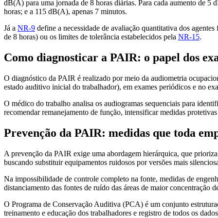
dB(A) para uma jornada de 8 horas diárias. Para cada aumento de 5 d
horas; e a 115 dB(A), apenas 7 minutos.
Já a
NR-9
define a necessidade de avaliação quantitativa dos agentes 
de 8 horas) ou os limites de tolerância estabelecidos pela
NR-15
.
Como diagnosticar a PAIR: o papel dos ex
O diagnóstico da PAIR é realizado por meio da audiometria ocupacio
estado auditivo inicial do trabalhador), em exames periódicos e no ex
O médico do trabalho analisa os audiogramas sequenciais para identific
recomendar remanejamento de função, intensificar medidas protetivas 
Prevenção da PAIR: medidas que toda emp
A prevenção da PAIR exige uma abordagem hierárquica, que prioriza a
buscando substituir equipamentos ruidosos por versões mais silenciosa
Na impossibilidade de controle completo na fonte, medidas de engenhar
distanciamento das fontes de ruído das áreas de maior concentração de
O Programa de Conservação Auditiva (PCA) é um conjunto estruturado 
treinamento e educação dos trabalhadores e registro de todos os dad