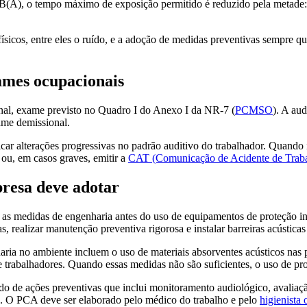
B(A), o tempo máximo de exposição permitido é reduzido pela metade: a
físicos, entre eles o ruído, e a adoção de medidas preventivas sempre q
ames ocupacionais
nal, exame previsto no Quadro I do Anexo I da NR-7 (
PCMSO
). A au
ame demissional.
ar alterações progressivas no padrão auditivo do trabalhador. Quando ide
ou, em casos graves, emitir a
CAT (Comunicação de Acidente de Trab
resa deve adotar
s medidas de engenharia antes do uso de equipamentos de proteção indi
s, realizar manutenção preventiva rigorosa e instalar barreiras acústic
ia no ambiente incluem o uso de materiais absorventes acústicos nas pa
 trabalhadores. Quando essas medidas não são suficientes, o uso de prot
de ações preventivas que inclui monitoramento audiológico, avaliação 
os. O PCA deve ser elaborado pelo médico do trabalho e pelo
higienista