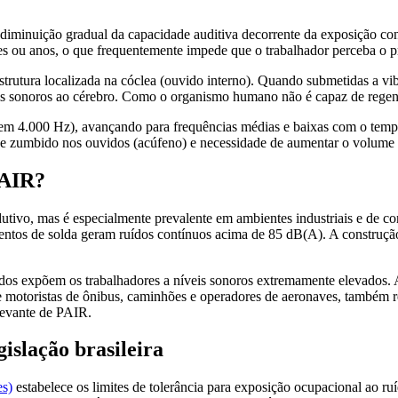
iminuição gradual da capacidade auditiva decorrente da exposição cont
ses ou anos, o que frequentemente impede que o trabalhador perceba o pr
strutura localizada na cóclea (ouvido interno). Quando submetidas a vib
sonoros ao cérebro. Como o organismo humano não é capaz de regenerar 
em 4.000 Hz), avançando para frequências médias e baixas com o tempo. 
e zumbido nos ouvidos (acúfeno) e necessidade de aumentar o volume d
PAIR?
tivo, mas é especialmente prevalente em ambientes industriais e de con
entos de solda geram ruídos contínuos acima de 85 dB(A). A construção c
os expõem os trabalhadores a níveis sonoros extremamente elevados. A i
te motoristas de ônibus, caminhões e operadores de aeronaves, também re
levante de PAIR.
islação brasileira
es)
estabelece os limites de tolerância para exposição ocupacional ao ru