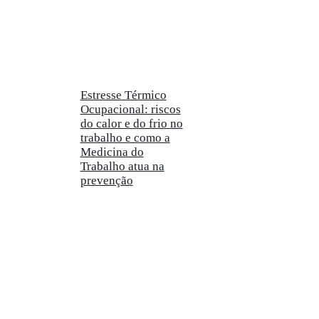
Estresse Térmico
Ocupacional: riscos
do calor e do frio no
trabalho e como a
Medicina do
Trabalho atua na
prevenção