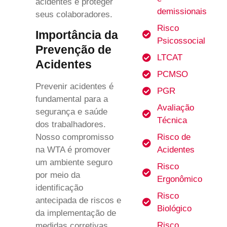
acidentes e proteger
demissionais
seus colaboradores.
Risco
Importância da
Psicossocial
Prevenção de
LTCAT
Acidentes
PCMSO
Prevenir acidentes é
PGR
fundamental para a
Avaliação
segurança e saúde
Técnica
dos trabalhadores.
Risco de
Nosso compromisso
Acidentes
na WTA é promover
um ambiente seguro
Risco
por meio da
Ergonômico
identificação
Risco
antecipada de riscos e
Biológico
da implementação de
Risco
medidas corretivas