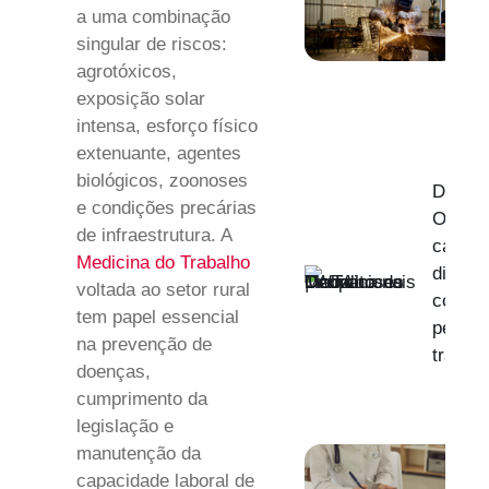
a uma combinação
singular de riscos:
agrotóxicos,
exposição solar
intensa, esforço físico
extenuante, agentes
biológicos, zoonoses
Derma
e condições precárias
Ocupac
de infraestrutura. A
causas
Medicina do Trabalho
diagnó
voltada ao setor rural
como p
tem papel essencial
pele d
na prevenção de
trabal
doenças,
cumprimento da
legislação e
manutenção da
capacidade laboral de