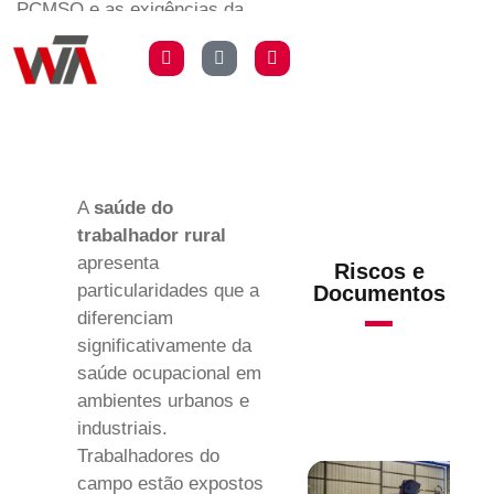
PCMSO e as exigências da
NR-31 para o setor agrícola
e agronegócio.
A
saúde do
trabalhador rural
apresenta
Riscos e
particularidades que a
Documentos
diferenciam
significativamente da
saúde ocupacional em
ambientes urbanos e
industriais.
Trabalhadores do
campo estão expostos