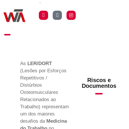
atua na prevenção,
diagnóstico e quais são as
responsabilidades legais da
empresa.
As
LER/DORT
(Lesões por Esforços
Repetitivos /
Riscos e
Distúrbios
Documentos
Osteomusculares
Relacionados ao
Trabalho) representam
um dos maiores
desafios da
Medicina
do Trabalho
no