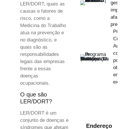
gestão e
LER/DORT, quais as
impacto
causas e fatores de
afastam
risco, como a
previden
Medicina do Trabalho
Progra
atua na prevenção e
Conser
no diagnóstico, e
Auditiv
quais são as
como es
responsabilidades
por que
legais das empresas
obrigat
frente a essas
empre
doenças
exposiç
ocupacionais.
O que são
LER/DORT?
LER/DORT é um
conjunto de doenças e
Endereço
síndromes que afetam