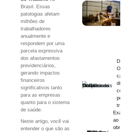
Brasil. Essas
patologias afetam
milhões de
trabalhadores
anualmente e
respondem por uma
parcela expressiva
dos afastamentos
Derma
previdenciários,
Ocupac
gerando impactos
causas
financeiros
diagnó
significativos tanto
como p
para as empresas
pele d
quanto para o sistema
trabal
de saúde.
Exame d
ao Traba
Neste artigo, você vai
obrigaçõ
entender o que são as